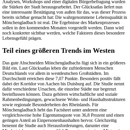
Analysen, Workshops und einer digitalen Bürgerbefragung wurden
die Stärken der Stadt herausgearbeitet. Der Glücksatlas liefert nun
eine interessante Bestätigung von außen für das, was dieser Prozess
bereits sichtbar gemacht hat: Die wahrgenommene Lebensqualität in
Mönchengladbach ist real. Die Ergebnisse des Markenprozesses
sollen in den kommenden Monaten vorgestellt werden. Dann wird
noch konkreter sichtbar werden, welche Faktoren dieses besondere
Lebensgefühl prägen.
Teil eines größeren Trends im Westen
Das gute Abschneiden Mönchengladbachs fügt sich in ein größeres
Bild ein. Laut Glücksatlas leben die zufriedensten Menschen
Deutschlands vor allem in westdeutschen Großstädten. Im
Durchschnitt erreichen diese 7,07 Punkte. Besonders positiv fällt
dabei der Korridor von Aachen bis Duisburg auf. Die Studie nennt
dafür verschiedene Ursachen, die einzelne Städte nur begrenzt
beeinflussen können. Dazu gehören wirtschaftliche und soziale
Rahmenbedingungen, gewachsene Wohn- und Haushaltsstrukturen
sowie regionale Besonderheiten des Rheinlands. Für
Mönchengladbach hebt das Factsheet unter anderem eine
vergleichsweise hohe Eigentumsquote von 36,8 Prozent und einen
geringen Anteil an Einpersonenhaushalten hervor. Gleichzeitig
benennt die Studie auch Herausforderungen, darunter eine