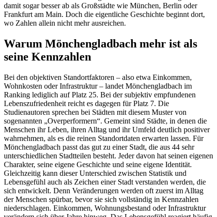
damit sogar besser ab als Großstädte wie München, Berlin oder
Frankfurt am Main. Doch die eigentliche Geschichte beginnt dort,
wo Zahlen allein nicht mehr ausreichen.
Warum Mönchengladbach mehr ist als
seine Kennzahlen
Bei den objektiven Standortfaktoren – also etwa Einkommen,
Wohnkosten oder Infrastruktur – landet Mönchengladbach im
Ranking lediglich auf Platz 25. Bei der subjektiv empfundenen
Lebenszufriedenheit reicht es dagegen für Platz 7. Die
Studienautoren sprechen bei Städten mit diesem Muster von
sogenannten „Overperformern“. Gemeint sind Städte, in denen die
Menschen ihr Leben, ihren Alltag und ihr Umfeld deutlich positiver
wahrnehmen, als es die reinen Standortdaten erwarten lassen. Für
Mönchengladbach passt das gut zu einer Stadt, die aus 44 sehr
unterschiedlichen Stadtteilen besteht. Jeder davon hat seinen eigenen
Charakter, seine eigene Geschichte und seine eigene Identität.
Gleichzeitig kann dieser Unterschied zwischen Statistik und
Lebensgefühl auch als Zeichen einer Stadt verstanden werden, die
sich entwickelt. Denn Veränderungen werden oft zuerst im Alltag
der Menschen spürbar, bevor sie sich vollständig in Kennzahlen
niederschlagen. Einkommen, Wohnungsbestand oder Infrastruktur
verändern sich über Jahre hinweg. Das Lebensgefühl reagiert häufig